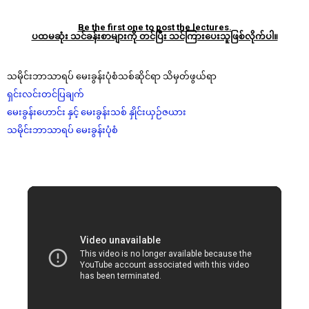
Be the first one to post the lectures.
ပထမဆုံး သင်ခန်းစာများကို တင်ပြီး သင်ကြားပေးသူဖြစ်လိုက်ပါ။
သမိုင်းဘာသာရပ် မေးခွန်းပုံစံသစ်ဆိုင်ရာ သိမှတ်ဖွယ်ရာ
ရှင်းလင်းတင်ပြချက်
မေးခွန်းဟောင်း နှင့် မေးခွန်းသစ် နှိုင်းယှဉ်ဇယား
သမိုင်းဘာသာရပ် မေးခွန်းပုံစံ