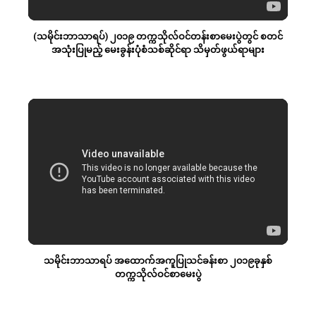
(သမိုင်းဘာသာရပ်) ၂၀၁၉ တက္ကသိုလ်ဝင်တန်းစာမေးပွဲတွင် စတင်
အသုံးပြုမည့် မေးခွန်းပုံစံသစ်ဆိုင်ရာ သိမှတ်ဖွယ်ရာများ
သမိုင်းဘာသာရပ် အထောက်အကူပြုသင်ခန်းစာ ၂၀၁၉ခုနှစ်
တက္ကသိုလ်ဝင်စာမေးပွဲ